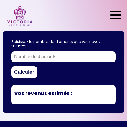
Accueil
Nos Services
Saisissez le nombre de diamants que vous avez
gagnés :
TikTok Live
Références
Contact
Calculer
CREONS ENSEMBLE
Vos revenus estimés :