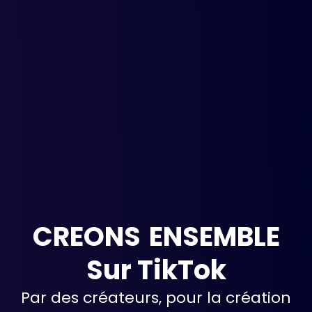
C
R
E
O
N
S
E
N
S
E
M
B
L
E
Sur TikTok
Par des créateurs, pour la création