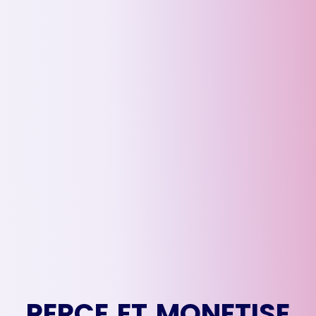
P
E
R
C
E
E
T
M
O
N
E
T
I
S
E