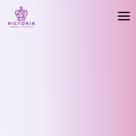
Accueil
Nos Services
TikTok Live
Références
Contact
CREONS ENSEMBLE