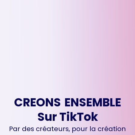
C
R
E
O
N
S
E
N
S
E
M
B
L
E
Sur TikTok
Par des créateurs, pour la création