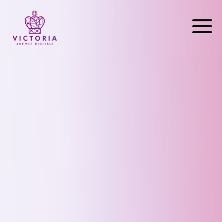
Accueil
Nos Services
TikTok Live
Références
Contact
CREONS ENSEMBLE